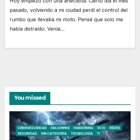
Hoy empiezo con una anécdota. Cierto día el mes
pasado, volviendo a mi ciudad perdí el control del
rumbo que llevaba mi moto. Pensé que solo me
había distraído. Venía…
You missed
CIBERSEGURIDAD
FAILS/WINS
HARDENING
OCIO
REDES
SEGURIDAD
SIN CATEGORÍA
TECNOLOGÍA
TI