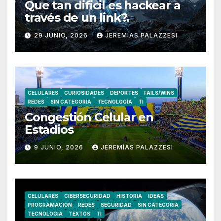
Que tan dificil es hackear a
través de un link?.
29 JUNIO, 2026
JEREMÍAS PALAZZESI
CELULARES
CURIOSIDADES
DEPORTES
FAILS/WINS
REDES
SIN CATEGORÍA
TECNOLOGÍA
TI
Congestión Celular en
Estadios
9 JUNIO, 2026
JEREMÍAS PALAZZESI
CELULARES
CIBERSEGURIDAD
HISTORIA
IDEAS
PROGRAMACIÓN
REDES
SEGURIDAD
SIN CATEGORÍA
TECNOLOGÍA
TEXTOS
TI