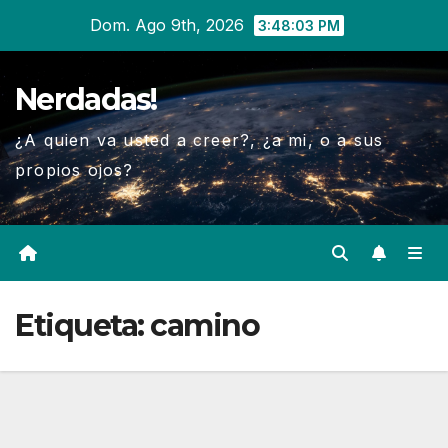
Ir
Dom. Ago 9th, 2026
3:48:04 PM
al
contenido
Nerdadas!
¿A quien va usted a creer?, ¿a mi, o a sus
propios ojos?
Etiqueta:
camino