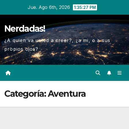
Ir
Jue. Ago 6th, 2026
1:35:29 PM
al
contenido
Nerdadas!
¿A quien va usted a creer?, ¿a mi, o a sus
propios ojos?
Categoría:
Aventura