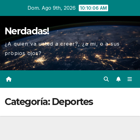
Ir
Dom. Ago 9th, 2026
10:10:07 AM
al
contenido
Nerdadas!
¿A quien va usted a creer?, ¿a mi, o a sus
propios ojos?
Categoría:
Deportes