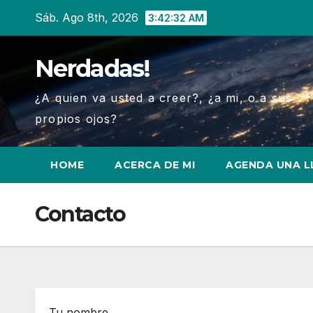
Ir
Sáb. Ago 8th, 2026
3:42:33 AM
al
contenido
Nerdadas!
¿A quien va usted a creer?, ¿a mi, o a sus
propios ojos?
HOME
ACERCA DE MI
AGENDA UNA 
Contacto
Tu nombre