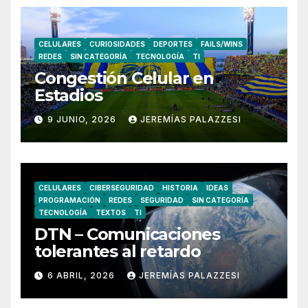
CELULARES
CURIOSIDADES
DEPORTES
FAILS/WINS
REDES
SIN CATEGORÍA
TECNOLOGÍA
TI
Congestión Celular en
Estadios
9 JUNIO, 2026
JEREMÍAS PALAZZESI
CELULARES
CIBERSEGURIDAD
HISTORIA
IDEAS
PROGRAMACIÓN
REDES
SEGURIDAD
SIN CATEGORÍA
TECNOLOGÍA
TEXTOS
TI
DTN – Comunicaciones
tolerantes al retardo
6 ABRIL, 2026
JEREMÍAS PALAZZESI