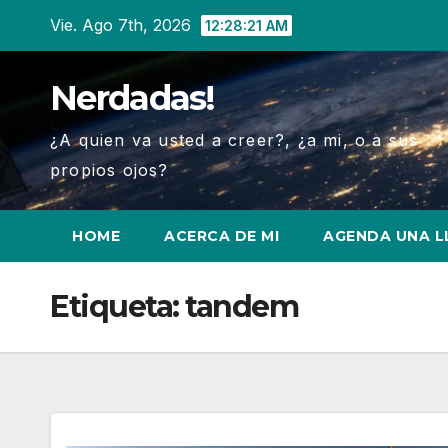
Ir
Vie. Ago 7th, 2026
12:28:23 AM
al
contenido
Nerdadas!
¿A quien va usted a creer?, ¿a mi, o a sus
propios ojos?
HOME
ACERCA DE MI
AGENDA UNA 
Etiqueta:
tandem