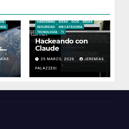
CIBERSEGURIDAD
FAILS/WINS
ÓN
HARDENING
IDEAS
OCIO
REDES
ORÍA
SEGURIDAD
SIN CATEGORÍA
TECNOLOGÍA
TI
Hackeando con
s
Claude
MÍAS
25 MARZO, 2026
JEREMÍAS
PALAZZESI