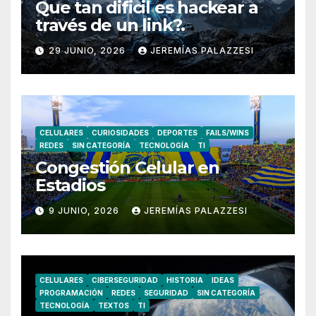
Que tan dificil es hackear a
través de un link?.
29 JUNIO, 2026
JEREMÍAS PALAZZESI
CELULARES
CURIOSIDADES
DEPORTES
FAILS/WINS
REDES
SIN CATEGORÍA
TECNOLOGÍA
TI
Congestión Celular en
Estadios
9 JUNIO, 2026
JEREMÍAS PALAZZESI
CELULARES
CIBERSEGURIDAD
HISTORIA
IDEAS
PROGRAMACIÓN
REDES
SEGURIDAD
SIN CATEGORÍA
TECNOLOGÍA
TEXTOS
TI