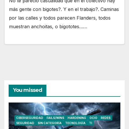
No te pareció casualidad que en el colectivo hay
más gente con bigotes?. Y en el trabajo?. Caminas
por las calles y todos parecen Flanders, todos
muestran anchoitas, o bigototes……
You missed
CIBERSEGURIDAD
FAILS/WINS
HARDENING
OCIO
REDES
SEGURIDAD
SIN CATEGORÍA
TECNOLOGÍA
TI