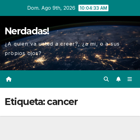
Ir
Dom. Ago 9th, 2026
10:04:33 AM
al
contenido
Nerdadas!
¿A quien va usted a creer?, ¿a mi, o a sus
propios ojos?
Etiqueta:
cancer