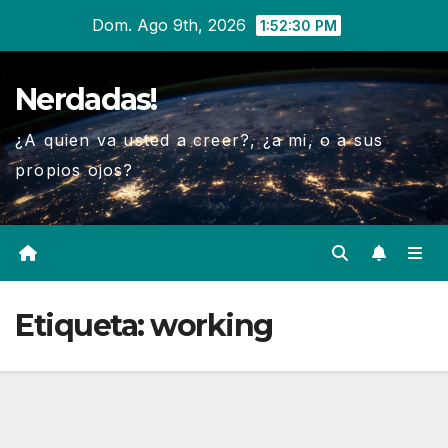
Ir
Dom. Ago 9th, 2026
1:52:30 PM
al
contenido
Nerdadas!
¿A quien va usted a creer?, ¿a mi, o a sus
propios ojos?
Etiqueta:
working