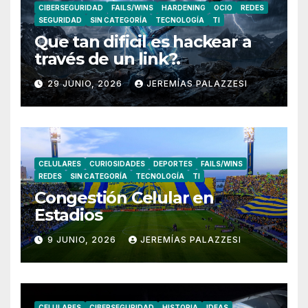
CIBERSEGURIDAD
FAILS/WINS
HARDENING
OCIO
REDES
SEGURIDAD
SIN CATEGORÍA
TECNOLOGÍA
TI
Que tan dificil es hackear a
través de un link?.
29 JUNIO, 2026
JEREMÍAS PALAZZESI
CELULARES
CURIOSIDADES
DEPORTES
FAILS/WINS
REDES
SIN CATEGORÍA
TECNOLOGÍA
TI
Congestión Celular en
Estadios
9 JUNIO, 2026
JEREMÍAS PALAZZESI
CELULARES
CIBERSEGURIDAD
HISTORIA
IDEAS