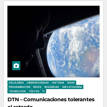
CELULARES
CIBERSEGURIDAD
HISTORIA
IDEAS
PROGRAMACIÓN
REDES
SEGURIDAD
SIN CATEGORÍA
TECNOLOGÍA
TEXTOS
TI
DTN – Comunicaciones tolerantes