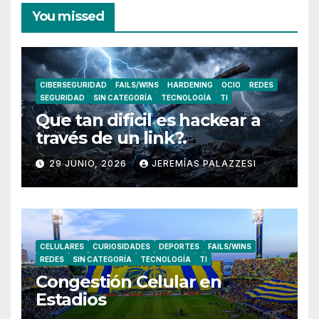
You missed
CIBERSEGURIDAD
FAILS/WINS
HARDENING
OCIO
REDES
SEGURIDAD
SIN CATEGORÍA
TECNOLOGÍA
TI
Que tan dificil es hackear a
través de un link?.
29 JUNIO, 2026
JEREMÍAS PALAZZESI
CELULARES
CURIOSIDADES
DEPORTES
FAILS/WINS
REDES
SIN CATEGORÍA
TECNOLOGÍA
TI
Congestión Celular en
Estadios