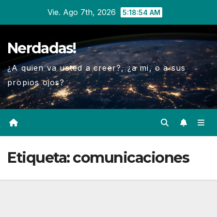
Ir
Vie. Ago 7th, 2026
5:18:55 AM
al
contenido
Nerdadas!
¿A quien va usted a creer?, ¿a mi, o a sus
propios ojos?
Etiqueta:
comunicaciones