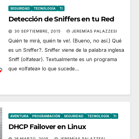
SEGURIDAD
TECNOLOGÍA
TI
Detección de Sniffers en tu Red
30 SEPTIEMBRE, 2015
JEREMÍAS PALAZZESI
Quién te mirá, quién te ve!. (Bueno, no así.) Qué
es un Sniffer?. Sniffer viene de la palabra inglesa
Sniff (olfatear). Textualmente es un programa
que «olfatea» lo que sucede…
AVENTURA
PROGRAMACIÓN
SEGURIDAD
TECNOLOGÍA
TI
DHCP Failover en Linux
18 MARZO, 2015
JEREMÍAS PALAZZESI