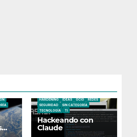
CIBERSEGURIDAD
FAILS/WINS
ÓN
HARDENING
IDEAS
OCIO
REDES
ORÍA
SEGURIDAD
SIN CATEGORÍA
TECNOLOGÍA
TI
Hackeando con
s
Claude