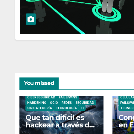
You missed
CIBERSEGURIDAD
FAILS/WINS
CELULA
HARDENING
OCIO
REDES
SEGURIDAD
FAILS/W
SIN CATEGORÍA
TECNOLOGÍA
TI
TECNOL
Que tan dificil es
Cong
hackear a través de
en E
un link?.