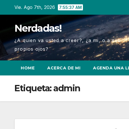
Ir
Vie. Ago 7th, 2026
7:55:38 AM
al
contenido
Nerdadas!
¿A quien va usted a creer?, ¿a mi, o a sus
propios ojos?
HOME
ACERCA DE MI
AGENDA UNA 
Etiqueta:
admin