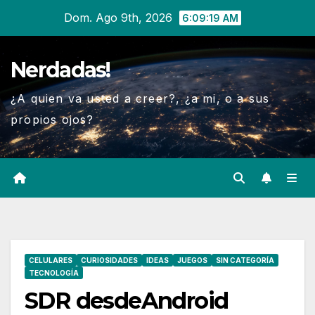
Ir
Dom. Ago 9th, 2026
6:09:20 AM
al
contenido
Nerdadas!
¿A quien va usted a creer?, ¿a mi, o a sus
propios ojos?
CELULARES
CURIOSIDADES
IDEAS
JUEGOS
SIN CATEGORÍA
TECNOLOGÍA
SDR desdeAndroid