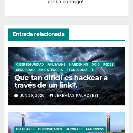
probá conmigo!
Entrada relacionada
CIBERSEGURIDAD
FAILS/WINS
HARDENING
OCIO
REDES
SEGURIDAD
SIN CATEGORÍA
TECNOLOGÍA
TI
Que tan dificil es hackear a
través de un link?.
JUN 29, 2026
JEREMÍAS PALAZZESI
CELULARES
CURIOSIDADES
DEPORTES
FAILS/WINS