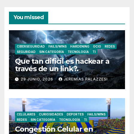
You missed
CIBERSEGURIDAD
FAILS/WINS
HARDENING
OCIO
REDES
SEGURIDAD
SIN CATEGORÍA
TECNOLOGÍA
TI
Que tan dificil es hackear a
través de un link?.
29 JUNIO, 2026
JEREMÍAS PALAZZESI
CELULARES
CURIOSIDADES
DEPORTES
FAILS/WINS
REDES
SIN CATEGORÍA
TECNOLOGÍA
TI
Congestión Celular en