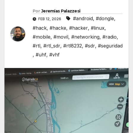
Por
Jeremías Palazzesi
#android
,
#dongle
,
FEB 12, 2026
#hack
,
#hacke
,
#hacker
,
#linux
,
#mobile
,
#movil
,
#networking
,
#radio
,
#rtl
,
#rtl_sdr
,
#rtl8232
,
#sdr
,
#seguridad
,
#uhf
,
#vhf