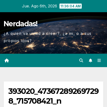
Ir
Jue. Ago 6th, 2026
11:36:05 AM
al
contenido
Nerdadas!
¿A quien va usted a creer?, ¿a mi, o a sus
propios ojos?
393020_47367289269729
8_715708421_n