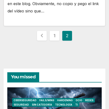
en este blog. Obviamente, no copio y pego el link
del vídeo sino que…
Paginación
1
2
de
entradas
You missed
CIBERSEGURIDAD
FAILS/WINS
HARDENING
OCIO
REDES
SEGURIDAD
SIN CATEGORÍA
TECNOLOGÍA
TI