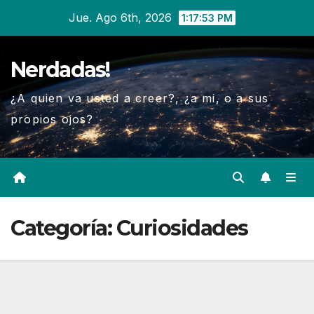
Ir
Jue. Ago 6th, 2026
1:17:54 PM
al
contenido
Nerdadas!
¿A quien va usted a creer?, ¿a mi, o a sus
propios ojos?
Categoría:
Curiosidades