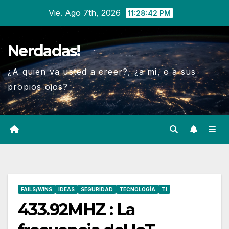
Ir
Vie. Ago 7th, 2026
11:28:43 PM
al
contenido
Nerdadas!
¿A quien va usted a creer?, ¿a mi, o a sus
propios ojos?
FAILS/WINS
IDEAS
SEGURIDAD
TECNOLOGÍA
TI
433.92MHZ : La