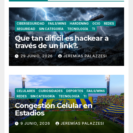
CIBERSEGURIDAD
FAILS/WINS
HARDENING
OCIO
REDES
SEGURIDAD
SIN CATEGORÍA
TECNOLOGÍA
TI
Que tan dificil es hackear a
través de un link?.
29 JUNIO, 2026
JEREMÍAS PALAZZESI
CELULARES
CURIOSIDADES
DEPORTES
FAILS/WINS
REDES
SIN CATEGORÍA
TECNOLOGÍA
TI
Congestión Celular en
Estadios
9 JUNIO, 2026
JEREMÍAS PALAZZESI