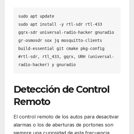
sudo apt update

sudo apt install -y rtl-sdr rtl-433 
gqrx-sdr universal-radio-hacker gnuradio 
gr-osmosdr sox jq mosquitto-clients 
build-essential git cmake pkg-config

#rtl-sdr, rtl_433, gqrx, URH (universal-
radio-hacker) y gnuradio
Detección de Control
Remoto
El control remoto de los autos para desactivar
alarmas o los de aberturas de portones son
siempre una curiosidad de esta frecuencia.