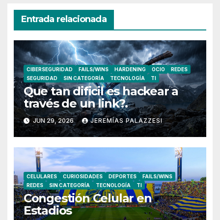
Entrada relacionada
CIBERSEGURIDAD
FAILS/WINS
HARDENING
OCIO
REDES
SEGURIDAD
SIN CATEGORÍA
TECNOLOGÍA
TI
Que tan dificil es hackear a
través de un link?.
JUN 29, 2026
JEREMÍAS PALAZZESI
CELULARES
CURIOSIDADES
DEPORTES
FAILS/WINS
REDES
SIN CATEGORÍA
TECNOLOGÍA
TI
Congestión Celular en
Estadios