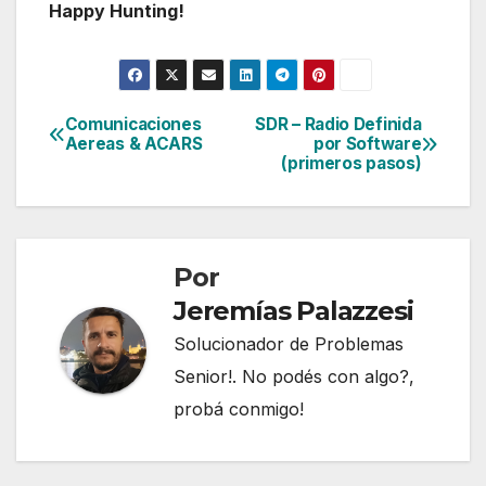
Happy Hunting!
Comunicaciones
SDR – Radio Definida
Navegación
Aereas & ACARS
por Software
(primeros pasos)
de
entradas
Por
Jeremías Palazzesi
Solucionador de Problemas
Senior!. No podés con algo?,
probá conmigo!