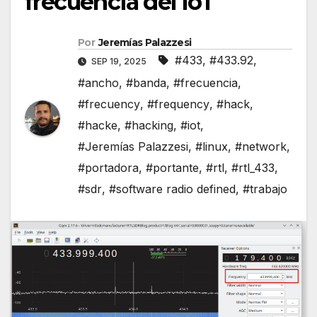
frecuencia del IoT
Por
Jeremías Palazzesi
#433
,
#433.92
,
SEP 19, 2025
#ancho
,
#banda
,
#frecuencia
,
#frecuency
,
#frequency
,
#hack
,
#hacke
,
#hacking
,
#iot
,
#Jeremías Palazzesi
,
#linux
,
#network
,
#portadora
,
#portante
,
#rtl
,
#rtl_433
,
#sdr
,
#software radio defined
,
#trabajo