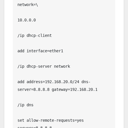
network=\

10.0.0.0

/ip dhcp-client

add interface=ether1

/ip dhcp-server network

add address=192.168.20.0/24 dns-
server=8.8.8.8 gateway=192.168.20.1

/ip dns

set allow-remote-requests=yes 
servers=8.8.8.8
