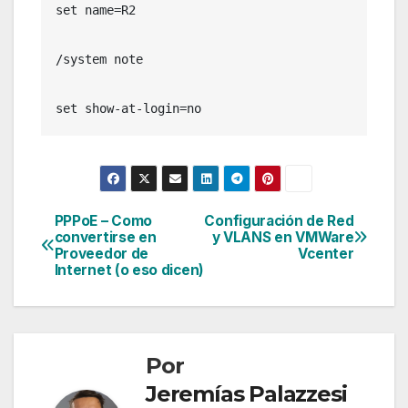
set name=R2

/system note

set show-at-login=no
PPPoE – Como
Configuración de Red
Navegación
convertirse en
y VLANS en VMWare
Proveedor de
Vcenter
de
Internet (o eso dicen)
entradas
Por
Jeremías Palazzesi