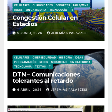
CELULARES
CURIOSIDADES
DEPORTES
FAILS/WINS
REDES
SIN CATEGORÍA
TECNOLOGÍA
TI
Congestión Celular en
Estadios
9 JUNIO, 2026
JEREMÍAS PALAZZESI
CELULARES
CIBERSEGURIDAD
HISTORIA
IDEAS
PROGRAMACIÓN
REDES
SEGURIDAD
SIN CATEGORÍA
TECNOLOGÍA
TEXTOS
TI
DTN – Comunicaciones
tolerantes al retardo
6 ABRIL, 2026
JEREMÍAS PALAZZESI