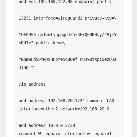
address=192.168.122.98 endpoint-port=\

13231 interface=wireguard1 private-key=\

"OFP9S3TqsImwljhppgdJZ5+RE+Q0RKBsy/49j+Y
sRUI=" public-key=\

"RnmWHd5QmNJSHEbme5cuOefFnU39utXpiqezUJa
JfDQ="

/ip address

add address=192.168.20.1/24 comment=LAN 
interface=ether2 network=192.168.20.0

add address=10.0.0.2/30 
comment=Wireguard interface=wireguard1 