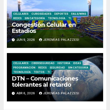
CELULARES
CURIOSIDADES
DEPORTES
FAILS/WINS
REDES
SIN CATEGORÍA
TECNOLOGÍA
TI
Congestión Celular en
Estadios
JUN 9, 2026
JEREMÍAS PALAZZESI
CELULARES
CIBERSEGURIDAD
HISTORIA
IDEAS
PROGRAMACIÓN
REDES
SEGURIDAD
SIN CATEGORÍA
TECNOLOGÍA
TEXTOS
TI
DTN – Comunicaciones
tolerantes al retardo
ABR 6, 2026
JEREMÍAS PALAZZESI