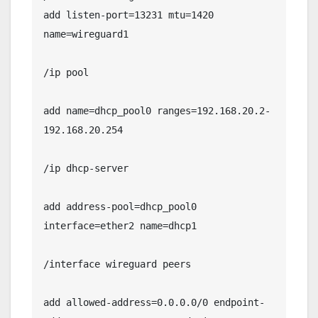
add listen-port=13231 mtu=1420 
name=wireguard1

/ip pool

add name=dhcp_pool0 ranges=192.168.20.2-
192.168.20.254

/ip dhcp-server

add address-pool=dhcp_pool0 
interface=ether2 name=dhcp1

/interface wireguard peers

add allowed-address=0.0.0.0/0 endpoint-