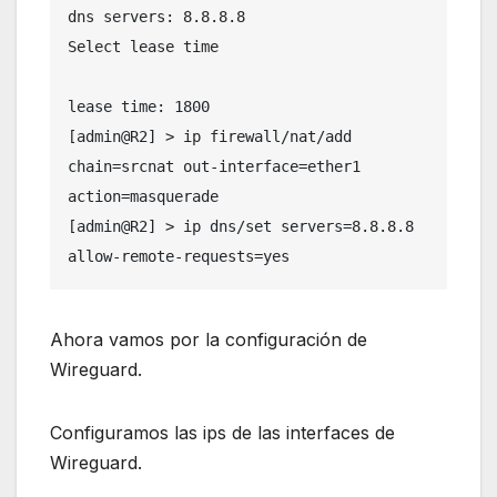
dns servers: 8.8.8.8      

Select lease time 

lease time: 1800

[admin@R2] > ip firewall/nat/add 
chain=srcnat out-interface=ether1 
action=masquerade 

[admin@R2] > ip dns/set servers=8.8.8.8 
allow-remote-requests=yes 
Ahora vamos por la configuración de
Wireguard.
Configuramos las ips de las interfaces de
Wireguard.