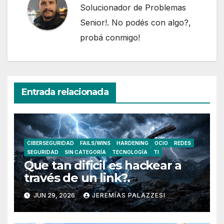
Solucionador de Problemas
Senior!. No podés con algo?,
probá conmigo!
Entrada relacionada
CIBERSEGURIDAD
FAILS/WINS
HARDENING
OCIO
REDES
SEGURIDAD
SIN CATEGORÍA
TECNOLOGÍA
TI
Que tan dificil es hackear a
través de un link?.
JUN 29, 2026
JEREMÍAS PALAZZESI