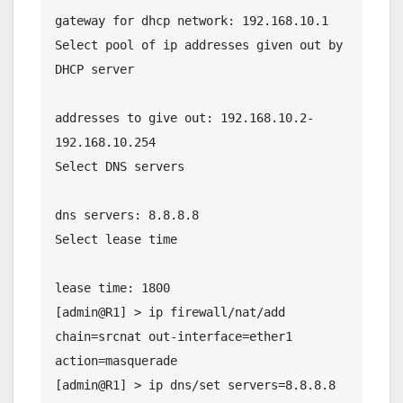
gateway for dhcp network: 192.168.10.1

Select pool of ip addresses given out by 
DHCP server 

addresses to give out: 192.168.10.2-
192.168.10.254

Select DNS servers 

dns servers: 8.8.8.8      

Select lease time 

lease time: 1800

[admin@R1] > ip firewall/nat/add 
chain=srcnat out-interface=ether1 
action=masquerade 

[admin@R1] > ip dns/set servers=8.8.8.8 