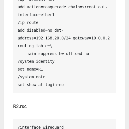
add action=masquerade chain=srcnat out-
interface=ether1

/ip route

add disabled=no dst-
address=192.168.20.0/24 gateway=10.0.0.2 
routing-table=\

    main suppress-hw-offload=no

/system identity

set name=R1

/system note

set show-at-login=no
R2.rsc
/interface wireguard
