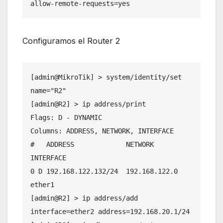
allow-remote-requests=yes
Configuramos el Router 2
[admin@MikroTik] > system/identity/set 
name="R2"

[admin@R2] > ip address/print 

Flags: D - DYNAMIC

Columns: ADDRESS, NETWORK, INTERFACE

#   ADDRESS             NETWORK        
INTERFACE

0 D 192.168.122.132/24  192.168.122.0  
ether1   

[admin@R2] > ip address/add 
interface=ether2 address=192.168.20.1/24
