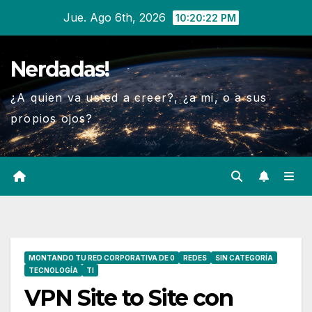
Ir
Jue. Ago 6th, 2026
10:20:24 PM
al
contenido
Nerdadas!
¿A quien va usted a creer?, ¿a mi, o a sus
propios ojos?
MONTANDO TU RED CORPORATIVA DE 0
REDES
SIN CATEGORÍA
TECNOLOGÍA
TI
VPN Site to Site con