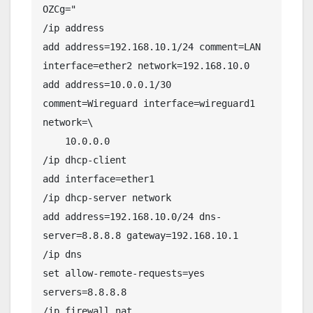
OZCg="

/ip address

add address=192.168.10.1/24 comment=LAN 
interface=ether2 network=192.168.10.0

add address=10.0.0.1/30 
comment=Wireguard interface=wireguard1 
network=\

    10.0.0.0

/ip dhcp-client

add interface=ether1

/ip dhcp-server network

add address=192.168.10.0/24 dns-
server=8.8.8.8 gateway=192.168.10.1

/ip dns

set allow-remote-requests=yes 
servers=8.8.8.8

/ip firewall nat
