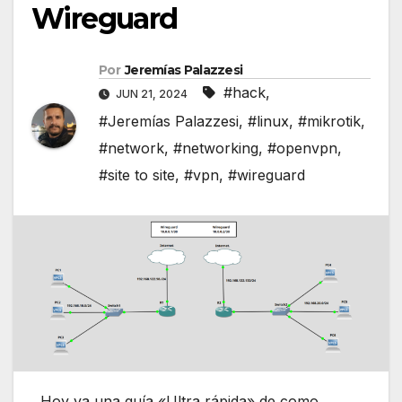
Wireguard
Por
Jeremías Palazzesi
#hack
,
JUN 21, 2024
#Jeremías Palazzesi
,
#linux
,
#mikrotik
,
#network
,
#networking
,
#openvpn
,
#site to site
,
#vpn
,
#wireguard
Hoy va una guía «Ultra rápida» de como