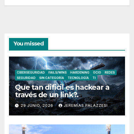
You missed
CIBERSEGURIDAD
FAILS/WINS
HARDENING
OCIO
REDES
SEGURIDAD
SIN CATEGORÍA
TECNOLOGÍA
TI
Que tan dificil es hackear a
través de un link?.
29 JUNIO, 2026
JEREMÍAS PALAZZESI