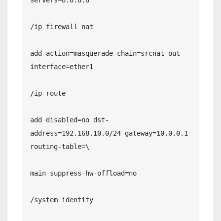
/ip firewall nat

add action=masquerade chain=srcnat out-
interface=ether1

/ip route

add disabled=no dst-
address=192.168.10.0/24 gateway=10.0.0.1 
routing-table=\

main suppress-hw-offload=no

/system identity
