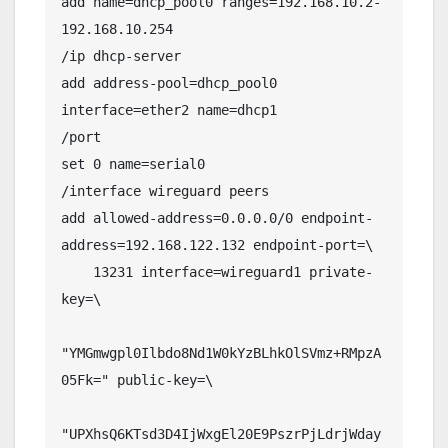
add name=dhcp_pool0 ranges=192.168.10.2-
192.168.10.254

/ip dhcp-server

add address-pool=dhcp_pool0 
interface=ether2 name=dhcp1

/port

set 0 name=serial0

/interface wireguard peers

add allowed-address=0.0.0.0/0 endpoint-
address=192.168.122.132 endpoint-port=\

    13231 interface=wireguard1 private-
key=\

"YMGmwgpl0Ilbdo8Nd1W0kYzBLhkOlSVmz+RMpzA
05Fk=" public-key=\

"UPXhsQ6KTsd3D4IjWxgEl20E9PszrPjLdrjWday