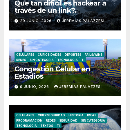
Que tan dificil es hackear a
través de un link?.
29 JUNIO, 2026
JEREMÍAS PALAZZESI
CELULARES
CURIOSIDADES
DEPORTES
FAILS/WINS
REDES
SIN CATEGORÍA
TECNOLOGÍA
TI
Congestión Celular en
Estadios
9 JUNIO, 2026
JEREMÍAS PALAZZESI
CELULARES
CIBERSEGURIDAD
HISTORIA
IDEAS
PROGRAMACIÓN
REDES
SEGURIDAD
SIN CATEGORÍA
TECNOLOGÍA
TEXTOS
TI