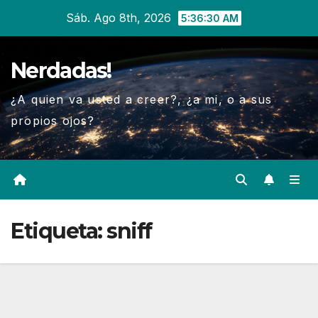
Ir
Sáb. Ago 8th, 2026
5:36:31 AM
al
contenido
Nerdadas!
¿A quien va usted a creer?, ¿a mi, o a sus
propios ojos?
Etiqueta:
sniff