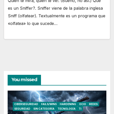
Quién te mirá, quién te ve!. (Bueno, no así.) Qué
es un Sniffer?. Sniffer viene de la palabra inglesa
Sniff (olfatear). Textualmente es un programa que
«olfatea» lo que sucede…
You missed
CIBERSEGURIDAD
FAILS/WINS
HARDENING
OCIO
REDES
SEGURIDAD
SIN CATEGORÍA
TECNOLOGÍA
TI