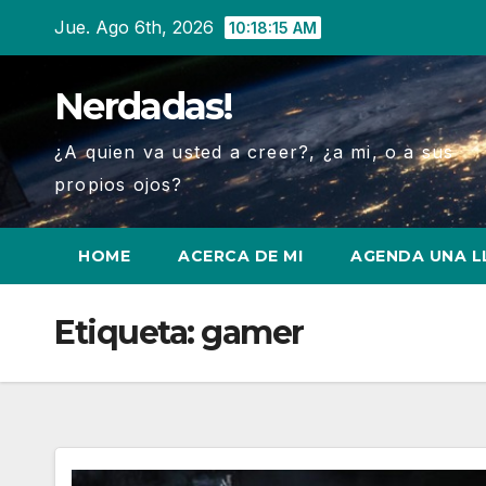
Ir
Jue. Ago 6th, 2026
10:18:15 AM
al
contenido
Nerdadas!
¿A quien va usted a creer?, ¿a mi, o a sus
propios ojos?
HOME
ACERCA DE MI
AGENDA UNA 
Etiqueta:
gamer