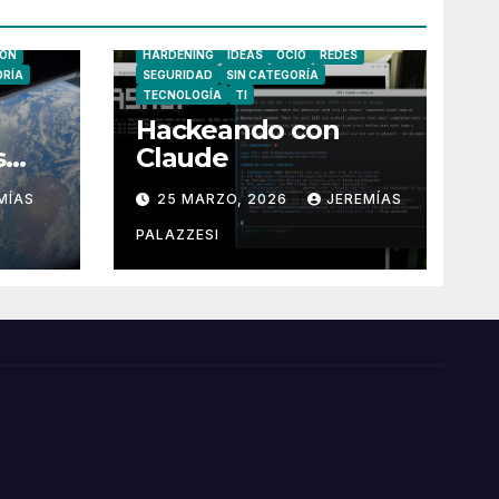
CIBERSEGURIDAD
FAILS/WINS
ÓN
HARDENING
IDEAS
OCIO
REDES
ORÍA
SEGURIDAD
SIN CATEGORÍA
TECNOLOGÍA
TI
Hackeando con
s
Claude
MÍAS
25 MARZO, 2026
JEREMÍAS
PALAZZESI