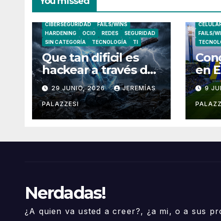
You missed
CIBERSEGURIDAD
FAILS/WINS
CELULA
HARDENING
OCIO
REDES
SEGURIDAD
FAILS/W
SIN CATEGORÍA
TECNOLOGÍA
TI
TECNOL
Que tan dificil es
Cong
hackear a través de
en E
un link?.
29 JUNIO, 2026
JEREMÍAS
9 JU
PALAZZESI
PALAZZ
Nerdadas!
¿A quien va usted a creer?, ¿a mi, o a sus pr