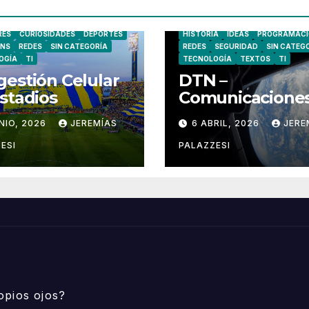
CELULARES
CIBERSEGURIDAD
RES
CURIOSIDADES
DEPORTES
HISTORIA
IDEAS
PROGRAMACI
INS
REDES
SIN CATEGORÍA
REDES
SEGURIDAD
SIN CATEG
OGÍA
TI
TECNOLOGÍA
TEXTOS
TI
estión Celular
DTN –
stadios
Comunicacione
tolerantes al
NIO, 2026
JEREMÍAS
6 ABRIL, 2026
JERE
retardo
ESI
PALAZZESI
opios ojos?