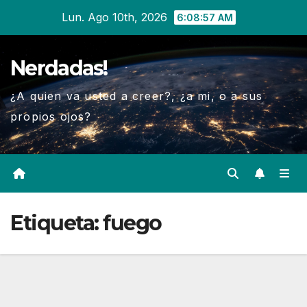
Ir
Lun. Ago 10th, 2026
6:08:58 AM
al
contenido
Nerdadas!
¿A quien va usted a creer?, ¿a mi, o a sus
propios ojos?
Etiqueta:
fuego