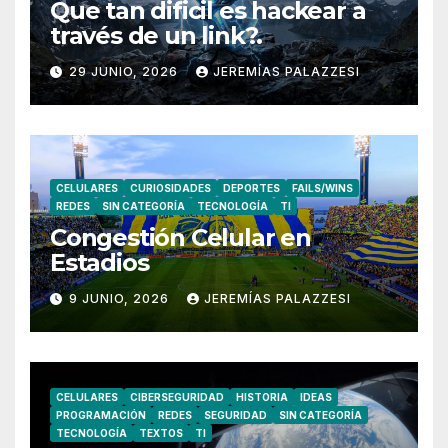
Que tan dificil es hackear a
través de un link?.
29 JUNIO, 2026
JEREMÍAS PALAZZESI
CELULARES
CURIOSIDADES
DEPORTES
FAILS/WINS
REDES
SIN CATEGORÍA
TECNOLOGÍA
TI
Congestión Celular en
Estadios
9 JUNIO, 2026
JEREMÍAS PALAZZESI
CELULARES
CIBERSEGURIDAD
HISTORIA
IDEAS
PROGRAMACIÓN
REDES
SEGURIDAD
SIN CATEGORÍA
TECNOLOGÍA
TEXTOS
TI