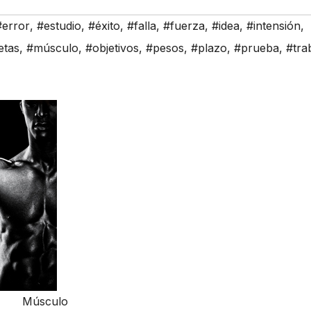
#error
,
#estudio
,
#éxito
,
#falla
,
#fuerza
,
#idea
,
#intensión
,
etas
,
#músculo
,
#objetivos
,
#pesos
,
#plazo
,
#prueba
,
#tra
Músculo