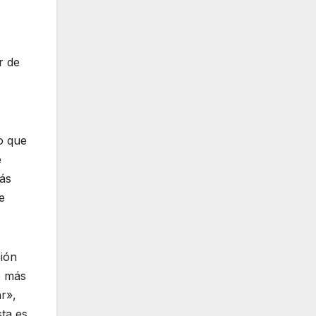
r de
o que
e
ás
e
ión
o más
ar»,
sta es