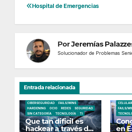
Hospital de Emergencias
Navegación
de
entradas
Por
Jeremías Palazze
Solucionador de Problemas Seni
Entrada relacionada
CIBERSEGURIDAD
FAILS/WINS
CELULA
HARDENING
OCIO
REDES
SEGURIDAD
FAILS/W
SIN CATEGORÍA
TECNOLOGÍA
TI
TECNOL
Que tan dificil es
Cong
hackear a través de
en E