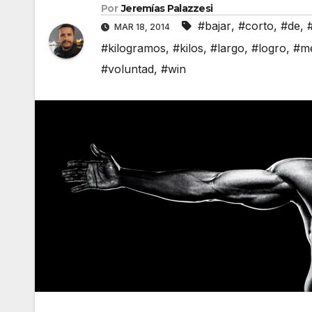
Por
Jeremías Palazzesi
#bajar
,
#corto
,
#de
,
MAR 18, 2014
#kilogramos
,
#kilos
,
#largo
,
#logro
,
#m
#voluntad
,
#win