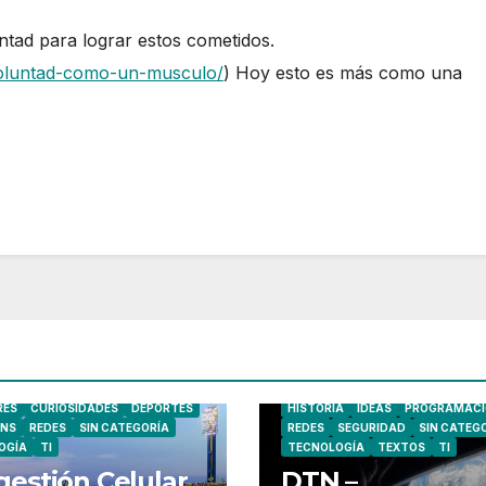
ntad para lograr estos cometidos.
voluntad-como-un-musculo/
) Hoy esto es más como una
CELULARES
CIBERSEGURIDAD
RES
CURIOSIDADES
DEPORTES
HISTORIA
IDEAS
PROGRAMACI
INS
REDES
SIN CATEGORÍA
REDES
SEGURIDAD
SIN CATEG
OGÍA
TI
TECNOLOGÍA
TEXTOS
TI
estión Celular
DTN –