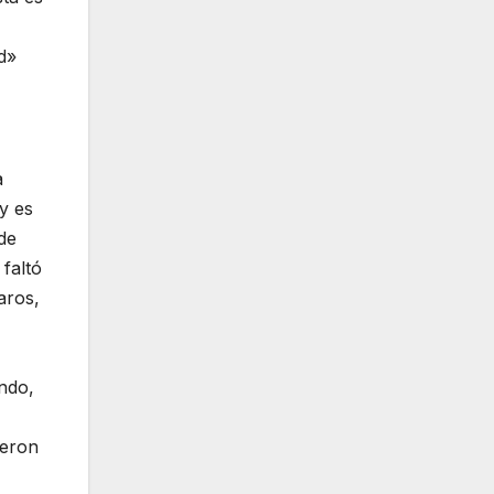
d»
a
 y es
de
faltó
aros,
ndo,
ieron