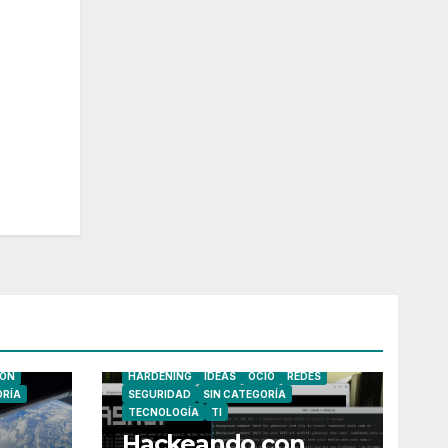
CIBERSEGURIDAD
FAILS/WINS
ÓN
HARDENING
IDEAS
OCIO
REDES
ORÍA
SEGURIDAD
SIN CATEGORÍA
TECNOLOGÍA
TI
Hackeando con