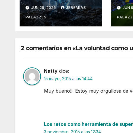
un link?.
JUN 29, 2026
JEREMÍAS
JUN 9
PALAZZESI
PALAZZ
2 comentarios en «La voluntad como 
Natty
dice:
15 mayo, 2015 a las 14:44
Muy bueno!!. Estoy muy orgullosa de 
Los retos como herramienta de super
3 noviembre, 2015 a las 12:34