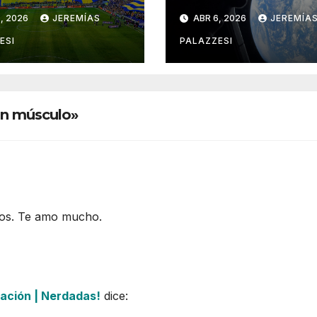
tolerantes al
, 2026
JEREMÍAS
ABR 6, 2026
JEREMÍA
retardo
ESI
PALAZZESI
un músculo»
vos. Te amo mucho.
ación | Nerdadas!
dice: