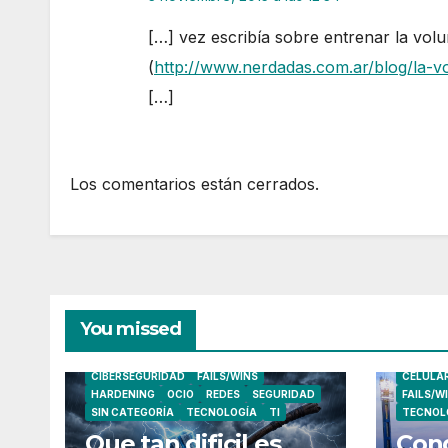
[…] vez escribía sobre entrenar la volu
(
http://www.nerdadas.com.ar/blog/la-
[…]
Los comentarios están cerrados.
You missed
CIBERSEGURIDAD
FAILS/WINS
CELULA
HARDENING
OCIO
REDES
SEGURIDAD
FAILS/W
SIN CATEGORÍA
TECNOLOGÍA
TI
TECNOL
Que tan dificil es
Cong