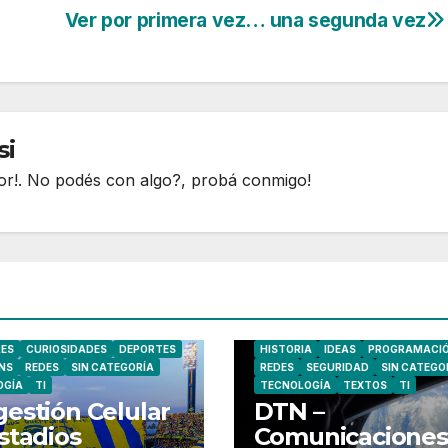
Ver por primera vez… una segunda vez
si
or!. No podés con algo?, probá conmigo!
CELULARES
CIBERSEGURIDAD
RES
CURIOSIDADES
DEPORTES
HISTORIA
IDEAS
PROGRAMACI
INS
REDES
SIN CATEGORÍA
REDES
SEGURIDAD
SIN CATEGO
OGÍA
TI
TECNOLOGÍA
TEXTOS
TI
estión Celular
DTN –
stadios
Comunicaciones