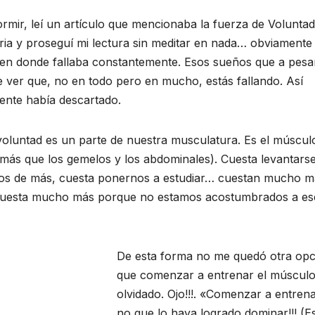
mir, leí un artículo que mencionaba la fuerza de Voluntad
ria y proseguí mi lectura sin meditar en nada… obviamente
 en donde fallaba constantemente. Esos sueños que a pesa
te ver que, no en todo pero en mucho, estás fallando. Así
ente había descartado.
a voluntad es un parte de nuestra musculatura. Es el múscul
más que los gemelos y los abdominales). Cuesta levantars
emos de más, cuesta ponernos a estudiar… cuestan mucho m
 Cuesta mucho más porque no estamos acostumbrados a es
De esta forma no me quedó otra opc
que comenzar a entrenar el múscul
olvidado. Ojo!!!. «Comenzar a entren
no que lo haya logrado dominar!!! (E