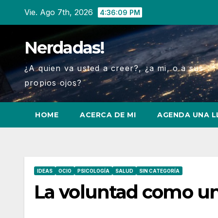
Ir
Vie. Ago 7th, 2026
4:36:10 PM
al
contenido
Nerdadas!
¿A quien va usted a creer?, ¿a mi, o a sus
propios ojos?
HOME
ACERCA DE MI
AGENDA UNA 
IDEAS
OCIO
PSICOLOGÍA
SALUD
SIN CATEGORÍA
La voluntad como u