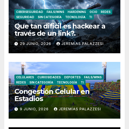
CIBERSEGURIDAD
FAILS/WINS
HARDENING
OCIO
REDES
SEGURIDAD
SIN CATEGORÍA
TECNOLOGÍA
TI
Que tan dificil es hackear a
través de un link?.
29 JUNIO, 2026
JEREMÍAS PALAZZESI
CELULARES
CURIOSIDADES
DEPORTES
FAILS/WINS
REDES
SIN CATEGORÍA
TECNOLOGÍA
TI
Congestión Celular en
Estadios
9 JUNIO, 2026
JEREMÍAS PALAZZESI