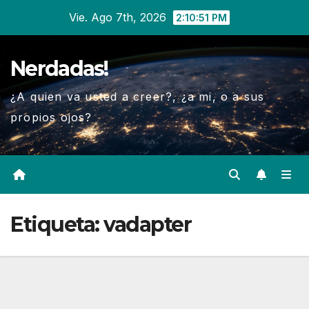
Ir
Vie. Ago 7th, 2026
2:10:52 PM
al
contenido
Nerdadas!
¿A quien va usted a creer?, ¿a mi, o a sus
propios ojos?
Etiqueta:
vadapter